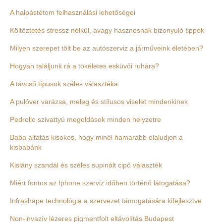
A halpástétom felhasználási lehetőségei
Költöztetés stressz nélkül, avagy hasznosnak bizonyuló tippek
Milyen szerepet tölt be az autószerviz a járműveink életében?
Hogyan találjunk rá a tökéletes esküvői ruhára?
A távcső típusok széles választéka
A pulóver varázsa, meleg és stílusos viselet mindenkinek
Pedrollo szivattyú megoldások minden helyzetre
Baba altatás kisokos, hogy minél hamarabb elaludjon a
kisbabánk
Kislány szandál és széles supinált cipő választék
Miért fontos az Iphone szerviz időben történő látogatása?
Infrashape technológia a szervezet támogatására kifejlesztve
Non-invazív lézeres pigmentfolt eltávolítás Budapest