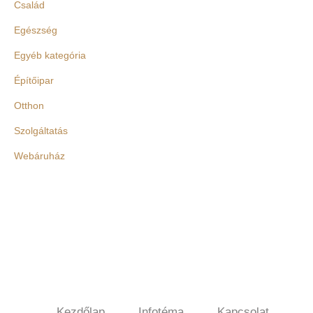
Család
Egészség
Egyéb kategória
Építőipar
Otthon
Szolgáltatás
Webáruház
Gong Café
Kezdőlap
Infotéma
Kapcsolat