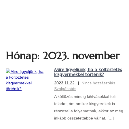
Gong Café
Friss kávé a bejegyzések mellé
Hónap:
2023. november
Mire figyeljünk, ha a költöztetés
kisgyermekkel történik?
2023.11.22.
|
Nincs hozzászólás
|
Szolgáltatás
A költözés mindig kihívásokkal teli
feladat, ám amikor kisgyerekek is
részesei a folyamatnak, akkor az még
inkább összetettebbé válhat. […]