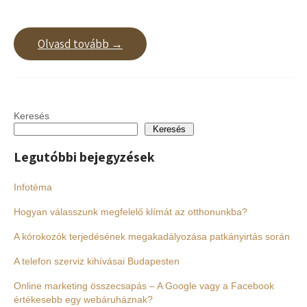
Olvasd tovább →
Keresés
Keresés
Legutóbbi bejegyzések
Infotéma
Hogyan válasszunk megfelelő klímát az otthonunkba?
A kórokozók terjedésének megakadályozása patkányirtás során
A telefon szerviz kihívásai Budapesten
Online marketing összecsapás – A Google vagy a Facebook
értékesebb egy webáruháznak?