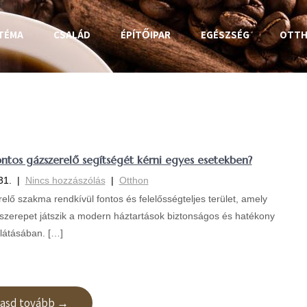
TÉMA
CSALÁD
ÉPÍTŐIPAR
EGÉSZSÉG
OTT
ontos gázszerelő segítségét kérni egyes esetekben?
31.
|
Nincs hozzászólás
|
Otthon
elő szakma rendkívül fontos és felelősségteljes terület, amely
szerepet játszik a modern háztartások biztonságos és hatékony
látásában. […]
vasd tovább →