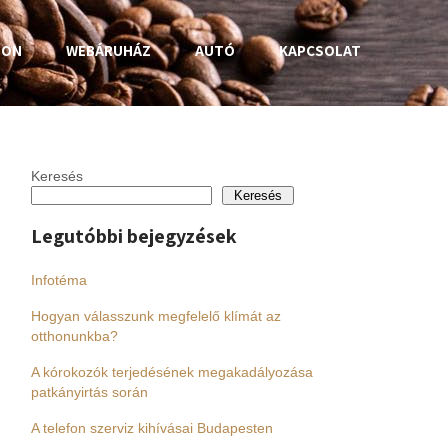
HON
WEBÁRUHÁZ
AUTÓ
KAPCSOLAT
Keresés
Keresés
Legutóbbi bejegyzések
Infotéma
Hogyan válasszunk megfelelő klímát az
otthonunkba?
A kórokozók terjedésének megakadályozása
patkányirtás során
A telefon szerviz kihívásai Budapesten