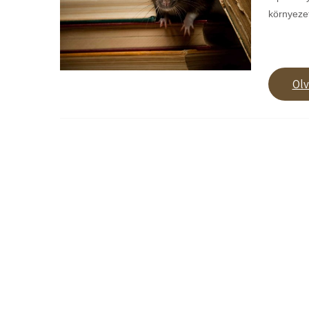
környeze
Ol