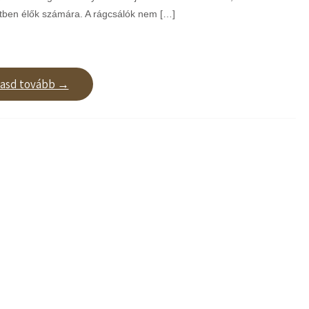
tben élők számára. A rágcsálók nem […]
vasd tovább →