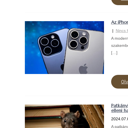
Az iPho
|
Nincs 
A modern 
szakembe
[…]
Ol
Patkány
elleni h
2024.07.
A patkány