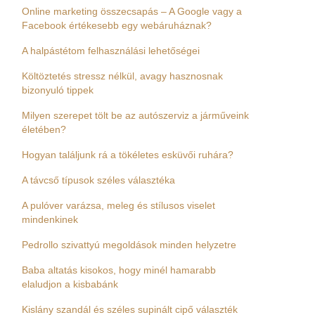
Online marketing összecsapás – A Google vagy a
Facebook értékesebb egy webáruháznak?
A halpástétom felhasználási lehetőségei
Költöztetés stressz nélkül, avagy hasznosnak
bizonyuló tippek
Milyen szerepet tölt be az autószerviz a járműveink
életében?
Hogyan találjunk rá a tökéletes esküvői ruhára?
A távcső típusok széles választéka
A pulóver varázsa, meleg és stílusos viselet
mindenkinek
Pedrollo szivattyú megoldások minden helyzetre
Baba altatás kisokos, hogy minél hamarabb
elaludjon a kisbabánk
Kislány szandál és széles supinált cipő választék