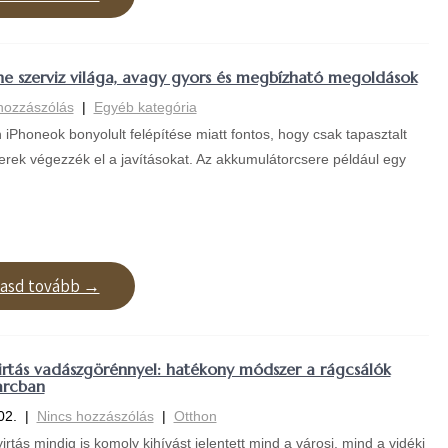
ne szerviz világa, avagy gyors és megbízható megoldások
hozzászólás
|
Egyéb kategória
iPhoneok bonyolult felépítése miatt fontos, hogy csak tapasztalt
rek végezzék el a javításokat. Az akkumulátorcsere például egy
vasd tovább →
irtás vadászgörénnyel: hatékony módszer a rágcsálók
arcban
02.
|
Nincs hozzászólás
|
Otthon
irtás mindig is komoly kihívást jelentett mind a városi, mind a vidéki