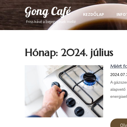
Gong Café
KEZDŐLAP
INFO
Friss kávé a bejegyzések mellé
Hónap:
2024. július
Miért f
2024.07.
A gázszer
alapvető 
energiael
Ol