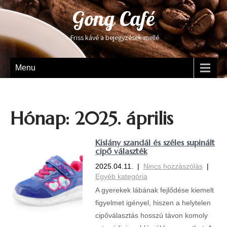
Gong Café
Friss kávé a bejegyzések mellé
Menu
Hónap:
2025. április
Kislány szandál és széles supinált
cipő választék
2025.04.11.
|
Nincs hozzászólás
|
Egyéb kategória
A gyerekek lábának fejlődése kiemelt
figyelmet igényel, hiszen a helytelen
cipőválasztás hosszú távon komoly