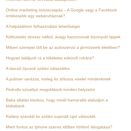
Online marketing összecsapás – A Google vagy a Facebook
értékesebb egy webáruháznak?
A halpástétom felhasználási lehetőségei
Költöztetés stressz nélkül, avagy hasznosnak bizonyuló tippek
Milyen szerepet tölt be az autószerviz a járműveink életében?
Hogyan találjunk rá a tökéletes esküvői ruhára?
A távcső típusok széles választéka
A pulóver varázsa, meleg és stílusos viselet mindenkinek
Pedrollo szivattyú megoldások minden helyzetre
Baba altatás kisokos, hogy minél hamarabb elaludjon a
kisbabánk
Kislány szandál és széles supinált cipő választék
Miért fontos az Iphone szerviz időben történő látogatása?