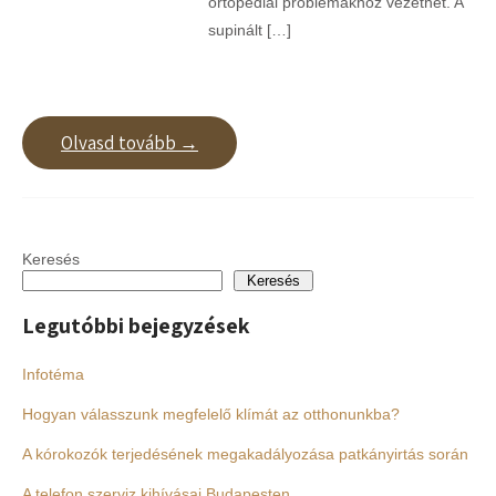
ortopédiai problémákhoz vezethet. A
supinált […]
Olvasd tovább →
Keresés
Keresés
Legutóbbi bejegyzések
Infotéma
Hogyan válasszunk megfelelő klímát az otthonunkba?
A kórokozók terjedésének megakadályozása patkányirtás során
A telefon szerviz kihívásai Budapesten