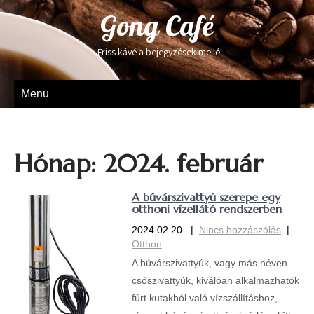
Gong Café
Friss kávé a bejegyzések mellé
Menu
Hónap:
2024. február
A búvárszivattyú szerepe egy
otthoni vízellátó rendszerben
2024.02.20.
|
Nincs hozzászólás
|
Otthon
A búvárszivattyúk, vagy más néven
csőszivattyúk, kiválóan alkalmazhatók
fúrt kutakból való vízszállításhoz,