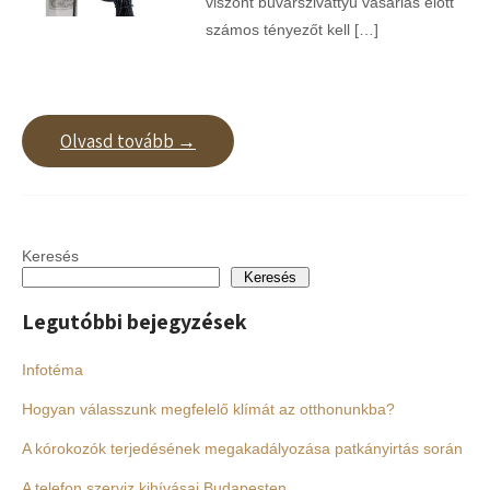
viszont búvárszivattyú vásárlás előtt
számos tényezőt kell […]
Olvasd tovább →
Keresés
Keresés
Legutóbbi bejegyzések
Infotéma
Hogyan válasszunk megfelelő klímát az otthonunkba?
A kórokozók terjedésének megakadályozása patkányirtás során
A telefon szerviz kihívásai Budapesten