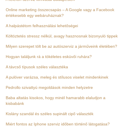
Online marketing összecsapás – A Google vagy a Facebook
értékesebb egy webáruháznak?
A halpástétom felhasználási lehetőségei
Költöztetés stressz nélkül, avagy hasznosnak bizonyuló tippek
Milyen szerepet tölt be az autószerviz a járműveink életében?
Hogyan találjunk rá a tökéletes esküvői ruhára?
A távcső típusok széles választéka
A pulóver varázsa, meleg és stílusos viselet mindenkinek
Pedrollo szivattyú megoldások minden helyzetre
Baba altatás kisokos, hogy minél hamarabb elaludjon a
kisbabánk
Kislány szandál és széles supinált cipő választék
Miért fontos az Iphone szerviz időben történő látogatása?