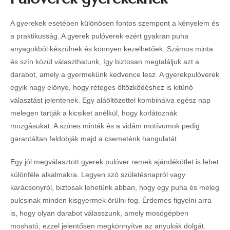
A gyerekek esetében különösen fontos szempont a kényelem és
a praktikusság. A gyerek pulóverek ezért gyakran puha
anyagokból készülnek és könnyen kezelhetőek. Számos minta
és szín közül választhatunk, így biztosan megtaláljuk azt a
darabot, amely a gyermekünk kedvence lesz. A gyerekpulóverek
egyik nagy előnye, hogy réteges öltözködéshez is kitűnő
választást jelentenek. Egy aláöltözettel kombinálva egész nap
melegen tartják a kicsiket anélkül, hogy korlátoznák
mozgásukat. A színes minták és a vidám motívumok pedig
garantáltan feldobják majd a csemeténk hangulatát.
Egy jól megválasztott gyerek pulóver remek ajándékötlet is lehet
különféle alkalmakra. Legyen szó születésnapról vagy
karácsonyról, biztosak lehetünk abban, hogy egy puha és meleg
pulcsinak minden kisgyermek örülni fog. Érdemes figyelni arra
is, hogy olyan darabot válasszunk, amely mosógépben
mosható, ezzel jelentősen megkönnyítve az anyukák dolgát.