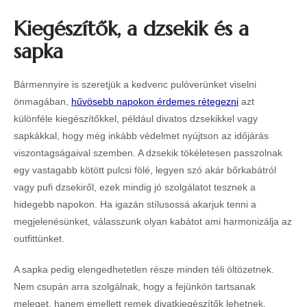
Kiegészítők, a dzsekik és a
sapka
Bármennyire is szeretjük a kedvenc pulóverünket viselni
önmagában,
hűvösebb napokon érdemes rétegezni
azt
különféle kiegészítőkkel, például divatos dzsekikkel vagy
sapkákkal, hogy még inkább védelmet nyújtson az időjárás
viszontagságaival szemben. A dzsekik tökéletesen passzolnak
egy vastagabb kötött pulcsi fölé, legyen szó akár bőrkabátról
vagy pufi dzsekiről, ezek mindig jó szolgálatot tesznek a
hidegebb napokon. Ha igazán stílusossá akarjuk tenni a
megjelenésünket, válasszunk olyan kabátot ami harmonizálja az
outfittünket.
A sapka pedig elengedhetetlen része minden téli öltözetnek.
Nem csupán arra szolgálnak, hogy a fejünkön tartsanak
meleget, hanem emellett remek divatkiegészítők lehetnek.