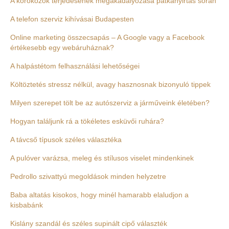
A kórokozók terjedésének megakadályozása patkányirtás során
A telefon szerviz kihívásai Budapesten
Online marketing összecsapás – A Google vagy a Facebook
értékesebb egy webáruháznak?
A halpástétom felhasználási lehetőségei
Költöztetés stressz nélkül, avagy hasznosnak bizonyuló tippek
Milyen szerepet tölt be az autószerviz a járműveink életében?
Hogyan találjunk rá a tökéletes esküvői ruhára?
A távcső típusok széles választéka
A pulóver varázsa, meleg és stílusos viselet mindenkinek
Pedrollo szivattyú megoldások minden helyzetre
Baba altatás kisokos, hogy minél hamarabb elaludjon a
kisbabánk
Kislány szandál és széles supinált cipő választék