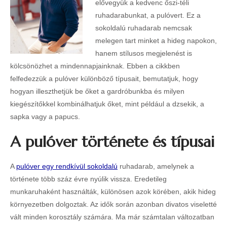
elővegyük a kedvenc őszi-téli
ruhadarabunkat, a pulóvert. Ez a
sokoldalú ruhadarab nemcsak
melegen tart minket a hideg napokon,
hanem stílusos megjelenést is
kölcsönözhet a mindennapjainknak. Ebben a cikkben
felfedezzük a pulóver különböző típusait, bemutatjuk, hogy
hogyan illeszthetjük be őket a gardróbunkba és milyen
kiegészítőkkel kombinálhatjuk őket, mint például a dzsekik, a
sapka vagy a papucs.
A pulóver története és típusai
A
pulóver egy rendkívül sokoldalú
ruhadarab, amelynek a
története több száz évre nyúlik vissza. Eredetileg
munkaruhaként használták, különösen azok körében, akik hideg
környezetben dolgoztak. Az idők során azonban divatos viseletté
vált minden korosztály számára. Ma már számtalan változatban