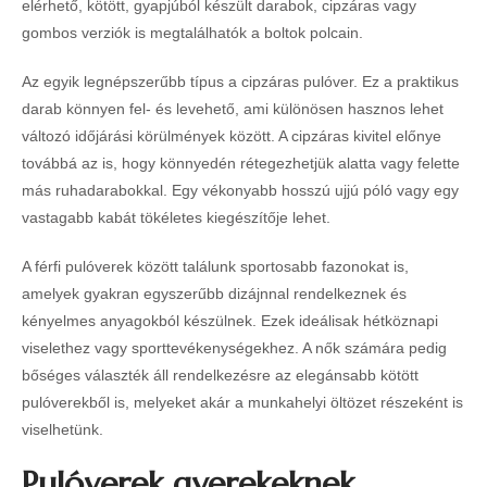
elérhető, kötött, gyapjúból készült darabok, cipzáras vagy
gombos verziók is megtalálhatók a boltok polcain.
Az egyik legnépszerűbb típus a cipzáras pulóver. Ez a praktikus
darab könnyen fel- és levehető, ami különösen hasznos lehet
változó időjárási körülmények között. A cipzáras kivitel előnye
továbbá az is, hogy könnyedén rétegezhetjük alatta vagy felette
más ruhadarabokkal. Egy vékonyabb hosszú ujjú póló vagy egy
vastagabb kabát tökéletes kiegészítője lehet.
A férfi pulóverek között találunk sportosabb fazonokat is,
amelyek gyakran egyszerűbb dizájnnal rendelkeznek és
kényelmes anyagokból készülnek. Ezek ideálisak hétköznapi
viselethez vagy sporttevékenységekhez. A nők számára pedig
bőséges választék áll rendelkezésre az elegánsabb kötött
pulóverekből is, melyeket akár a munkahelyi öltözet részeként is
viselhetünk.
Pulóverek gyerekeknek