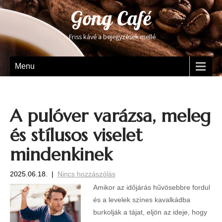
Gong Café
Friss kávé a bejegyzések mellé
Menu
A pulóver varázsa, meleg
és stílusos viselet
mindenkinek
2025.06.18.
|
Nincs hozzászólás
Amikor az időjárás hűvösebbre fordul
és a levelek színes kavalkádba
burkolják a tájat, eljön az ideje, hogy