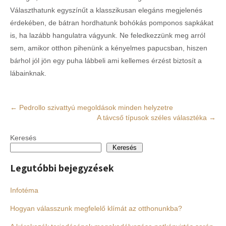
Választhatunk egyszínűt a klasszikusan elegáns megjelenés
érdekében, de bátran hordhatunk bohókás pomponos sapkákat
is, ha lazább hangulatra vágyunk. Ne feledkezzünk meg arról
sem, amikor otthon pihenünk a kényelmes papucsban, hiszen
bárhol jól jön egy puha lábbeli ami kellemes érzést biztosít a
lábainknak.
Post
←
Pedrollo szivattyú megoldások minden helyzetre
A távcső típusok széles választéka
→
navigation
Keresés
Keresés
Legutóbbi bejegyzések
Infotéma
Hogyan válasszunk megfelelő klímát az otthonunkba?