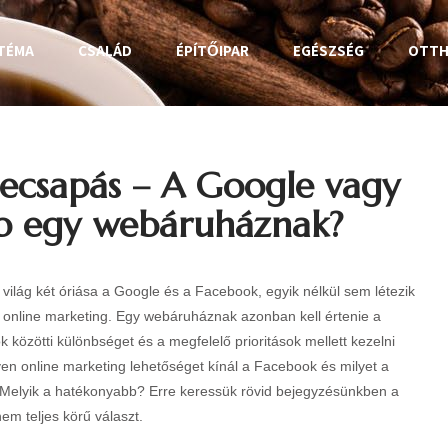
TÉMA
CSALÁD
ÉPÍTŐIPAR
EGÉSZSÉG
OTT
zecsapás – A Google vagy
bb egy webáruháznak?
 világ két óriása a Google és a Facebook, egyik nélkül sem létezik
 online marketing. Egy webáruháznak azonban kell értenie a
k közötti különbséget és a megfelelő prioritások mellett kezelni
yen online marketing lehetőséget kínál a Facebook és milyet a
Melyik a hatékonyabb? Erre keressük rövid bejegyzésünkben a
m teljes körű választ.