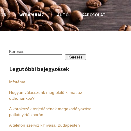
HON
WEBÁRUHÁZ
AUTÓ
KAPCSOLAT
Keresés
Keresés
Legutóbbi bejegyzések
Infotéma
Hogyan válasszunk megfelelő klímát az
otthonunkba?
A kórokozók terjedésének megakadályozása
patkányirtás során
A telefon szerviz kihívásai Budapesten