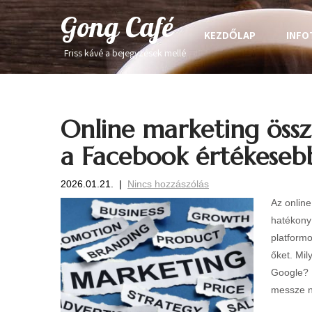
Gong Café
KEZDŐLAP
INFO
Friss kávé a bejegyzések mellé
Online marketing öss
a Facebook értékese
2026.01.21.
|
Nincs hozzászólás
Az online
hatékony
platformo
őket. Mil
Google? 
messze ne