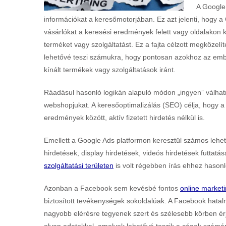
A Google 
információkat a keresőmotorjában. Ez azt jelenti, hogy a
vásárlókat a keresési eredmények felett vagy oldalakon k
terméket vagy szolgáltatást. Ez a fajta célzott megközel
lehetővé teszi számukra, hogy pontosan azokhoz az ember
kínált termékek vagy szolgáltatások iránt.
Ráadásul hasonló logikán alapuló módon „ingyen” válhatn
webshopjukat. A keresőoptimalizálás (SEO) célja, hogy a
eredmények között, aktív fizetett hirdetés nélkül is.
Emellett a Google Ads platformon keresztül számos lehe
hirdetések, display hirdetések, videós hirdetések futtat
szolgáltatási területen
is volt régebben írás ehhez hasonl
Azonban a Facebook sem kevésbé fontos
online market
biztosított tevékenységek sokoldalúak. A Facebook hata
nagyobb elérésre tegyenek szert és szélesebb körben érjé