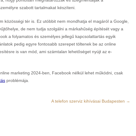
ára, hogy pontosan meghatározzák és szegmentálják a
zemélyre szabott tartalmakat készíteni.
m közösségi tér is. Ez utóbbit nem mondhatja el magáról a Google,
yűjtőhelye, de nem tudja szolgálni a márkahűség építését vagy a
ook a folyamatos és személyes jellegű kapcsolattartás egyik
ánlatok pedig egyre fontosabb szerepet töltenek be az online
sítésre is van mód, ami számtalan lehetőséget nyújt az e-
online marketing 2024-ben, Facebook nélkül lehet működni, csak
tás
problémája.
A telefon szerviz kihívásai Budapesten
→