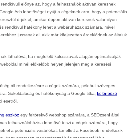
rendkívüli előnye az, hogy a felhasználók aktívan keresnek
 Google Ads lehetőséget nyújt a cégeknek arra, hogy a potenciális
eresztül érjék el, amikor éppen aktívan keresnek valamilyen
ítés rendkívül hatékony lehet a webáruházak számára, mivel
ekhez jussanak el, akik már kifejezetten érdeklődnek az általuk
ak láthatóvá, ha megfelelő kulcsszavak alapján optimalizálják
 weboldal minél előkelőbb helyen jelenjen meg a keresési
tőség áll rendelkezésre a cégek számára, például szöveges
ására. Sokoldalúság és hatékonyság a Google titka,
különböző
ó esetről.
ing eszköz
egy feltörekvő webshop számára, a SEOzseni által
lmas felhasználóbázisa lehetővé teszi a cégek számára, hogy
k el a potenciális vásárlókat. Emellett a Facebook rendelkezik