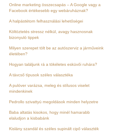
Online marketing összecsapás – A Google vagy a
Facebook értékesebb egy webáruháznak?
A halpástétom felhasználási lehetőségei
Költöztetés stressz nélkül, avagy hasznosnak
bizonyuló tippek
Milyen szerepet tölt be az autószerviz a járműveink
életében?
Hogyan találjunk rá a tökéletes esküvői ruhára?
A távcső típusok széles választéka
A pulóver varázsa, meleg és stílusos viselet
mindenkinek
Pedrollo szivattyú megoldások minden helyzetre
Baba altatás kisokos, hogy minél hamarabb
elaludjon a kisbabánk
Kislány szandál és széles supinált cipő választék