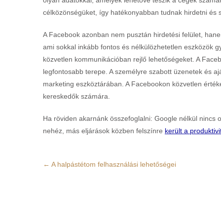
olyan adatokkal, amelyek lehetővé teszik a cégek szám
célközönségüket, így hatékonyabban tudnak hirdetni és s
A Facebook azonban nem pusztán hirdetési felület, hane
ami sokkal inkább fontos és nélkülözhetetlen eszközök g
közvetlen kommunikációban rejlő lehetőségeket. A Faceb
legfontosabb terepe. A személyre szabott üzenetek és aj
marketing eszköztárában. A Facebookon közvetlen értéke
kereskedők számára.
Ha röviden akarnánk összefoglalni: Google nélkül nincs 
nehéz, más eljárások közben felszínre
került a produktivi
Post
←
A halpástétom felhasználási lehetőségei
navigation