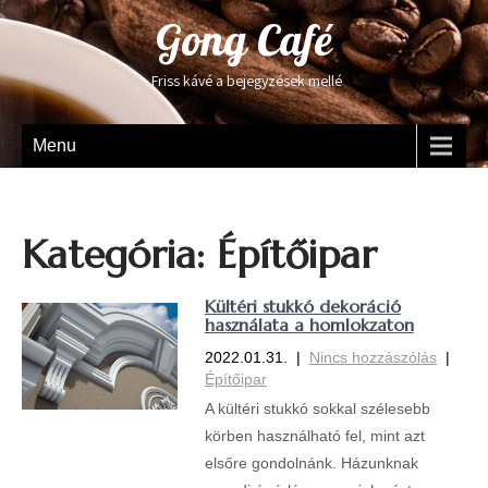
Gong Café
Friss kávé a bejegyzések mellé
Menu
Kategória:
Építőipar
Kültéri stukkó dekoráció
használata a homlokzaton
2022.01.31.
|
Nincs hozzászólás
|
Építőipar
A kültéri stukkó sokkal szélesebb
körben használható fel, mint azt
elsőre gondolnánk. Házunknak