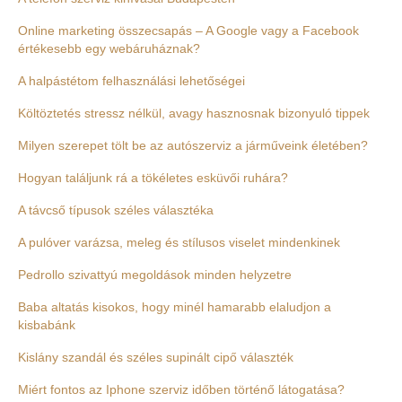
Online marketing összecsapás – A Google vagy a Facebook
értékesebb egy webáruháznak?
A halpástétom felhasználási lehetőségei
Költöztetés stressz nélkül, avagy hasznosnak bizonyuló tippek
Milyen szerepet tölt be az autószerviz a járműveink életében?
Hogyan találjunk rá a tökéletes esküvői ruhára?
A távcső típusok széles választéka
A pulóver varázsa, meleg és stílusos viselet mindenkinek
Pedrollo szivattyú megoldások minden helyzetre
Baba altatás kisokos, hogy minél hamarabb elaludjon a
kisbabánk
Kislány szandál és széles supinált cipő választék
Miért fontos az Iphone szerviz időben történő látogatása?