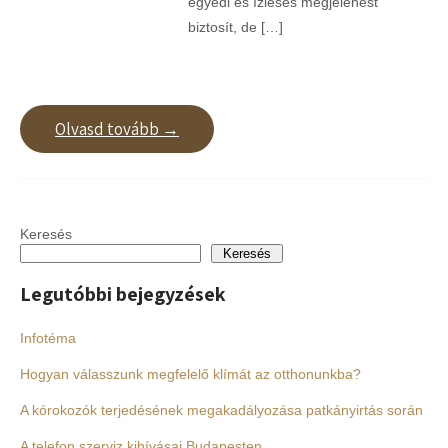
egyedi és ízléses megjelenést
biztosít, de […]
Olvasd tovább →
Keresés
Keresés
Legutóbbi bejegyzések
Infotéma
Hogyan válasszunk megfelelő klímát az otthonunkba?
A kórokozók terjedésének megakadályozása patkányirtás során
A telefon szerviz kihívásai Budapesten