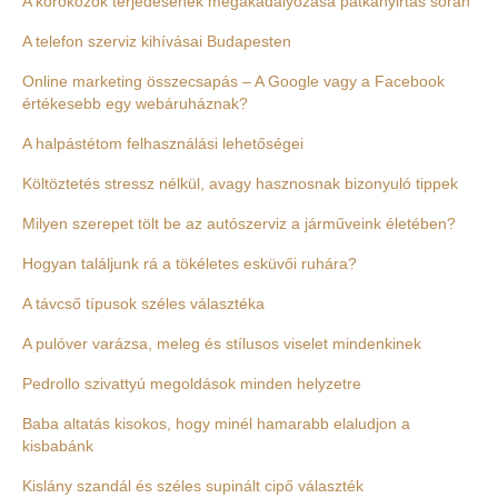
A kórokozók terjedésének megakadályozása patkányirtás során
A telefon szerviz kihívásai Budapesten
Online marketing összecsapás – A Google vagy a Facebook
értékesebb egy webáruháznak?
A halpástétom felhasználási lehetőségei
Költöztetés stressz nélkül, avagy hasznosnak bizonyuló tippek
Milyen szerepet tölt be az autószerviz a járműveink életében?
Hogyan találjunk rá a tökéletes esküvői ruhára?
A távcső típusok széles választéka
A pulóver varázsa, meleg és stílusos viselet mindenkinek
Pedrollo szivattyú megoldások minden helyzetre
Baba altatás kisokos, hogy minél hamarabb elaludjon a
kisbabánk
Kislány szandál és széles supinált cipő választék