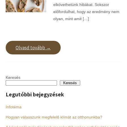
elkövethetünk hibákat. Sokszor
előfordulhat, hogy az eredmény nem
olyan, mint amit […]
Olvasd tovább →
Keresés
Keresés
Legutóbbi bejegyzések
Infotéma
Hogyan válasszunk megfelelő klímát az otthonunkba?