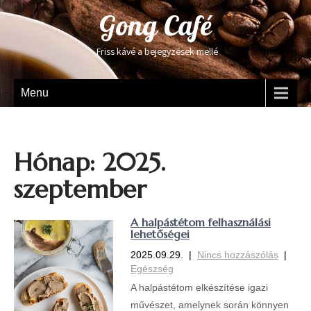
Gong Café
Friss kávé a bejegyzések mellé
Menu
Hónap:
2025.
szeptember
A halpástétom felhasználási
lehetőségei
2025.09.29.
|
Nincs hozzászólás
|
Egészség
A halpástétom elkészítése igazi
művészet, amelynek során könnyen