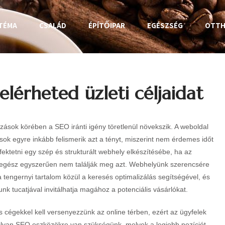
TÉMA
CSALÁD
ÉPÍTŐIPAR
EGÉSZSÉG
OTT
lérheted üzleti céljaidat
ozások körében a SEO iránti igény töretlenül növekszik. A weboldal
sok egyre inkább felismerik azt a tényt, miszerint nem érdemes időt
fektetni egy szép és strukturált webhely elkészítésébe, ha az
 egész egyszerűen nem találják meg azt. Webhelyünk szerencsére
a tengernyi tartalom közül a keresés optimalizálás segítségével, és
nk tucatjával invitálhatja magához a potenciális vásárlókat.
 cégekkel kell versenyezzünk az online térben, ezért az ügyfelek
Olyan SEO eszközökre van szükségünk, melyek a legjobb pozíciót