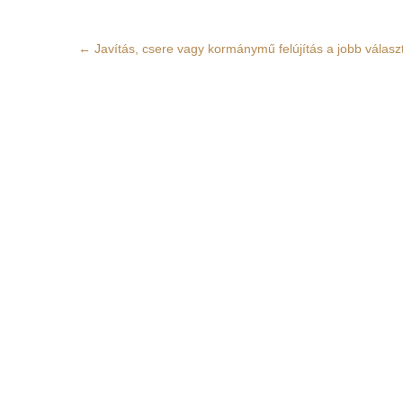
Post
←
Javítás, csere vagy kormánymű felújítás a jobb válasz
navigation