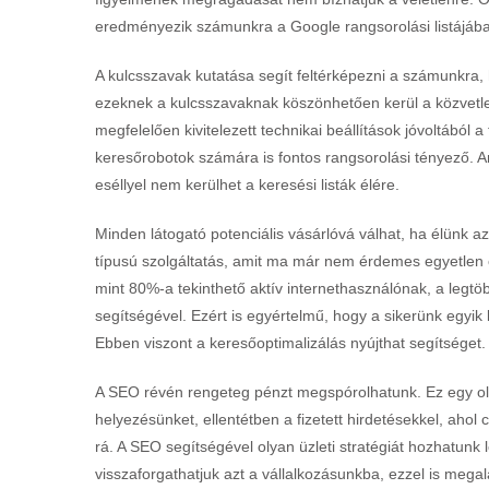
eredményezik számunkra a Google rangsorolási listájába
A kulcsszavak kutatása segít feltérképezni a számunkra, 
ezeknek a kulcsszavaknak köszönhetően kerül a közvetlen 
megfelelően kivitelezett technikai beállítások jóvoltából
keresőrobotok számára is fontos rangsorolási tényező. 
eséllyel nem kerülhet a keresési listák élére.
Minden látogató potenciális vásárlóvá válhat, ha élünk a
típusú szolgáltatás, amit ma már nem érdemes egyetlen 
mint 80%-a tekinthető aktív internethasználónak, a legt
segítségével. Ezért is egyértelmű, hogy a sikerünk egyik k
Ebben viszont a keresőoptimalizálás nyújthat segítséget.
A SEO révén rengeteg pénzt megspórolhatunk. Ez egy olya
helyezésünket, ellentétben a fizetett hirdetésekkel, aho
rá. A SEO segítségével olyan üzleti stratégiát hozhatunk
visszaforgathatjuk azt a vállalkozásunkba, ezzel is meg