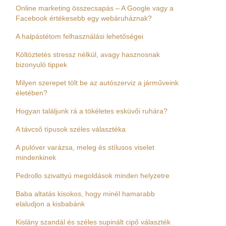
Online marketing összecsapás – A Google vagy a
Facebook értékesebb egy webáruháznak?
A halpástétom felhasználási lehetőségei
Költöztetés stressz nélkül, avagy hasznosnak
bizonyuló tippek
Milyen szerepet tölt be az autószerviz a járműveink
életében?
Hogyan találjunk rá a tökéletes esküvői ruhára?
A távcső típusok széles választéka
A pulóver varázsa, meleg és stílusos viselet
mindenkinek
Pedrollo szivattyú megoldások minden helyzetre
Baba altatás kisokos, hogy minél hamarabb
elaludjon a kisbabánk
Kislány szandál és széles supinált cipő választék