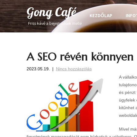
Gong Café
KEZDŐLAP
INFO
Friss kávé a bejegyzések mellé
A SEO révén könnyen e
2023.05.19.
|
Nincs hozzászólás
A vállalk
tulajdono
és pénzt 
ügyfelek
kitűnhet 
weboldalu
Mivel más
figyelmének megragadását nem bízhatjuk a véletlenre. 