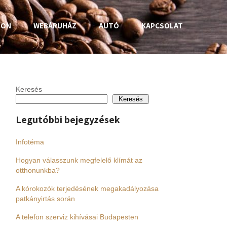
HON
WEBÁRUHÁZ
AUTÓ
KAPCSOLAT
Keresés
Keresés
Legutóbbi bejegyzések
Infotéma
Hogyan válasszunk megfelelő klímát az
otthonunkba?
A kórokozók terjedésének megakadályozása
patkányirtás során
A telefon szerviz kihívásai Budapesten