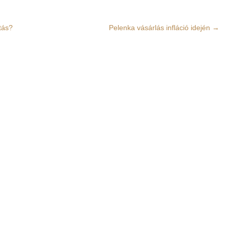
tás?
Pelenka vásárlás infláció idején
→