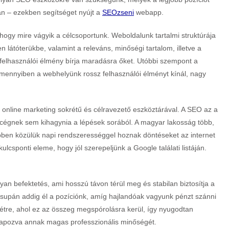
n – ezekben segítséget nyújt a
SEOzseni
webapp.
hogy mire vágyik a célcsoportunk. Weboldalunk tartalmi struktúrája
látóterükbe, valamint a releváns, minőségi tartalom, illetve a
 a felhasználói élmény bírja maradásra őket. Utóbbi szempont a
Amennyiben a webhelyünk rossz felhasználói élményt kínál, nagy
z online marketing sokrétű és célravezető eszköztárával. A SEO az a
cégnek sem kihagynia a lépések sorából. A magyar lakosság több,
öbben közülük napi rendszerességgel hoznak döntéseket az internet
ulcsponti eleme, hogy jól szerepeljünk a Google találati listáján.
n befektetés, ami hosszú távon térül meg és stabilan biztosítja a
l csupán addig él a pozíciónk, amíg hajlandóak vagyunk pénzt szánni
 létre, ahol ez az összeg megspórolásra kerül, így nyugodtan
alapozva annak magas professzionális minőségét.