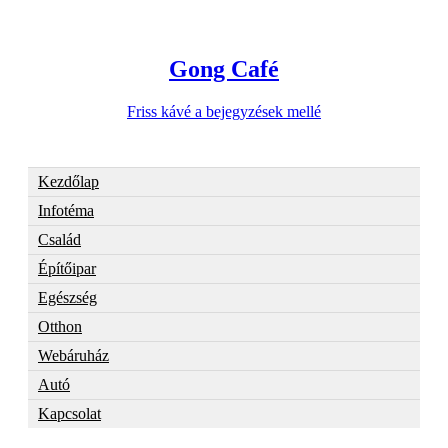
Gong Café
Friss kávé a bejegyzések mellé
Kezdőlap
Infotéma
Család
Építőipar
Egészség
Otthon
Webáruház
Autó
Kapcsolat