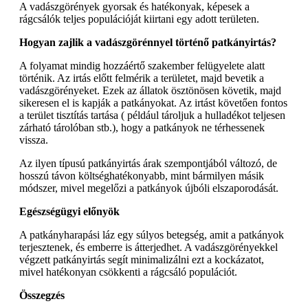
A vadászgörények gyorsak és hatékonyak, képesek a
rágcsálók teljes populációját kiirtani egy adott területen.
Hogyan zajlik a vadászgörénnyel történő patkányirtás?
A folyamat mindig hozzáértő szakember felügyelete alatt
történik. Az irtás előtt felmérik a területet, majd bevetik a
vadászgörényeket. Ezek az állatok ösztönösen követik, majd
sikeresen el is kapják a patkányokat. Az irtást követően fontos
a terület tisztítás tartása ( például tároljuk a hulladékot teljesen
zárható tárolóban stb.), hogy a patkányok ne térhessenek
vissza.
Az ilyen típusú patkányirtás árak szempontjából változó, de
hosszú távon költséghatékonyabb, mint bármilyen másik
módszer, mivel megelőzi a patkányok újbóli elszaporodását.
Egészségügyi előnyök
A patkányharapási láz egy súlyos betegség, amit a patkányok
terjesztenek, és emberre is átterjedhet. A vadászgörényekkel
végzett patkányirtás segít minimalizálni ezt a kockázatot,
mivel hatékonyan csökkenti a rágcsáló populációt.
Összegzés