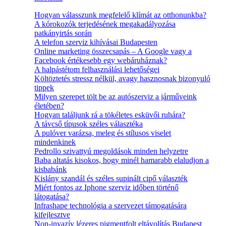
Hogyan válasszunk megfelelő klímát az otthonunkba?
A kórokozók terjedésének megakadályozása
patkányirtás során
A telefon szerviz kihívásai Budapesten
Online marketing összecsapás – A Google vagy a
Facebook értékesebb egy webáruháznak?
A halpástétom felhasználási lehetőségei
Költöztetés stressz nélkül, avagy hasznosnak bizonyuló
tippek
Milyen szerepet tölt be az autószerviz a járműveink
életében?
Hogyan találjunk rá a tökéletes esküvői ruhára?
A távcső típusok széles választéka
A pulóver varázsa, meleg és stílusos viselet
mindenkinek
Pedrollo szivattyú megoldások minden helyzetre
Baba altatás kisokos, hogy minél hamarabb elaludjon a
kisbabánk
Kislány szandál és széles supinált cipő választék
Miért fontos az Iphone szerviz időben történő
látogatása?
Infrashape technológia a szervezet támogatására
kifejlesztve
Non-invazív lézeres pigmentfolt eltávolítás Budapest