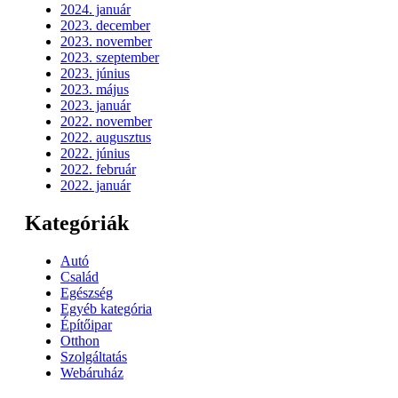
2024. január
2023. december
2023. november
2023. szeptember
2023. június
2023. május
2023. január
2022. november
2022. augusztus
2022. június
2022. február
2022. január
Kategóriák
Autó
Család
Egészség
Egyéb kategória
Építőipar
Otthon
Szolgáltatás
Webáruház