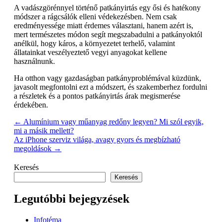
A vadászgörénnyel történő patkányirtás egy ősi és hatékony
módszer a rágcsálók elleni védekezésben. Nem csak
eredményessége miatt érdemes választani, hanem azért is,
mert természetes módon segít megszabadulni a patkányoktól
anélkül, hogy káros, a környezetet terhelő, valamint
állatainkat veszélyeztető vegyi anyagokat kellene
használnunk.
Ha otthon vagy gazdaságban patkányproblémával küzdünk,
javasolt megfontolni ezt a módszert, és szakemberhez fordulni
a részletek és a pontos patkányirtás árak megismerése
érdekében.
Post
←
Alumínium vagy műanyag redőny legyen? Mi szól egyik,
mi a másik mellett?
navigation
Az iPhone szerviz világa, avagy gyors és megbízható
megoldások
→
Keresés
Keresés
Legutóbbi bejegyzések
Infotéma