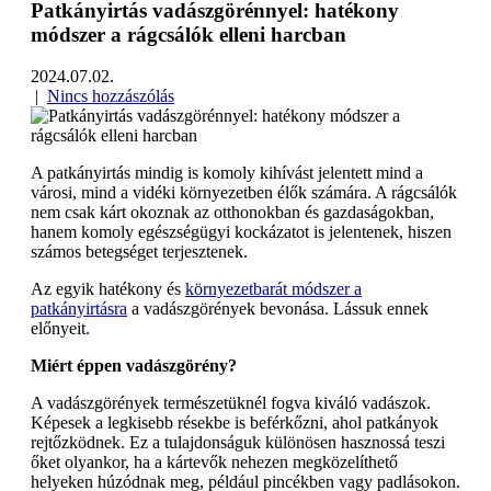
Patkányirtás vadászgörénnyel: hatékony
módszer a rágcsálók elleni harcban
2024.07.02.
|
Nincs hozzászólás
A patkányirtás mindig is komoly kihívást jelentett mind a
városi, mind a vidéki környezetben élők számára. A rágcsálók
nem csak kárt okoznak az otthonokban és gazdaságokban,
hanem komoly egészségügyi kockázatot is jelentenek, hiszen
számos betegséget terjesztenek.
Az egyik hatékony és
környezetbarát módszer a
patkányirtásra
a vadászgörények bevonása. Lássuk ennek
előnyeit.
Miért éppen vadászgörény?
A vadászgörények természetüknél fogva kiváló vadászok.
Képesek a legkisebb résekbe is beférkőzni, ahol patkányok
rejtőzködnek. Ez a tulajdonságuk különösen hasznossá teszi
őket olyankor, ha a kártevők nehezen megközelíthető
helyeken húzódnak meg, például pincékben vagy padlásokon.